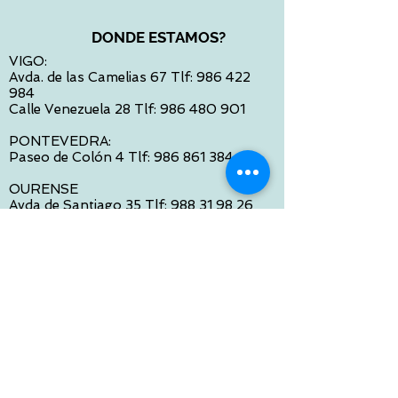
DONDE ESTAMOS?
VIGO:
Avda. de las Camelias 67 Tlf:
986 422
984
Calle Venezuela 28 Tlf:
986 480 901
PONTEVEDRA:
Paseo de Colón 4 Tlf:
986 861 384
OURENSE
Avda de Santiago 35 Tlf:
988 31 98 26
SANTIAGO DE COMPOSTELA
Calle García Prieto 4 Tlf:
881 022 397
CONTACTO VIA E-MAIL:
contacto@tiendasbambinos.com
HORARIO
De Lunes a Viernes: