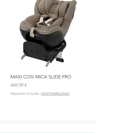
MAXI COSI MICA SLIDE PRO
ASIENTO BAÑO ABAT
OLMITOS
Precio
469,99 €
Precio
28,90 €
Impuesto incluido
|
DISPONIBILIDAD
Impuesto incluido