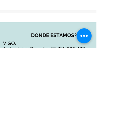
DONDE ESTAMOS?
VIGO:
Avda. de las Camelias 67 Tlf:
986 422
984
Calle Venezuela 28 Tlf:
986 480 901
PONTEVEDRA:
Paseo de Colón 4 Tlf:
986 861 384
OURENSE
Avda de Santiago 35 Tlf:
988 31 98 26
SANTIAGO DE COMPOSTELA
Calle García Prieto 4 Tlf:
881 022 397
CONTACTO VIA E-MAIL:
contacto@tiendasbambinos.com