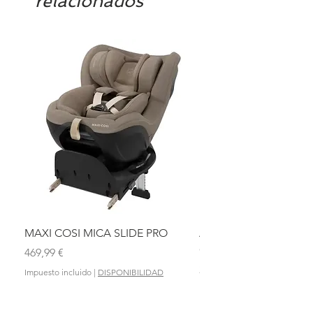
relacionados
MAXI COSI MICA SLIDE PRO
ASIENTO BAÑO ABAT
OLMITOS
Precio
469,99 €
Precio
28,90 €
Impuesto incluido
|
DISPONIBILIDAD
Impuesto incluido