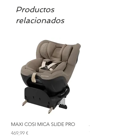
Productos
relacionados
MAXI COSI MICA SLIDE PRO
ASIENTO BAÑO ABAT
OLMITOS
Precio
469,99 €