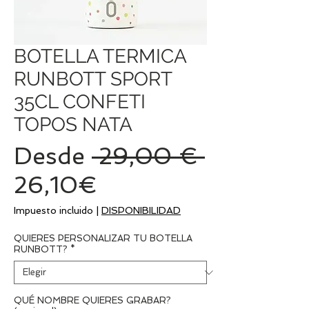
BOTELLA TERMICA
RUNBOTT SPORT
35CL CONFETI
TOPOS NATA
Precio
Desde
 29,00 € 
Precio
26,10€
de
Impuesto incluido
|
DISPONIBILIDAD
oferta
QUIERES PERSONALIZAR TU BOTELLA
RUNBOTT?
*
QUÉ NOMBRE QUIERES GRABAR?