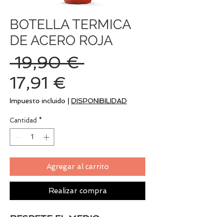
BOTELLA TERMICA
DE ACERO ROJA
Precio
 19,90 € 
Precio
17,91 €
de
Impuesto incluido
|
DISPONIBILIDAD
oferta
Cantidad
*
Agregar al carrito
Realizar compra