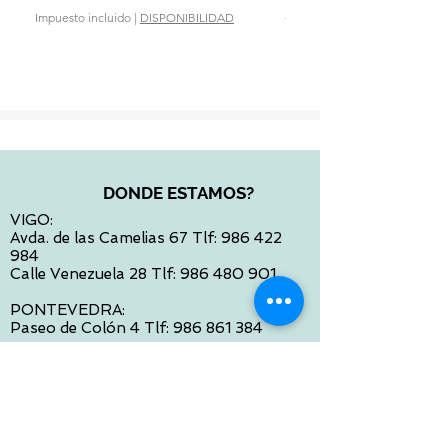
Precio
28,90 €
Impuesto incluido
|
DISPONIBILIDAD
Impuesto incluido
DONDE ESTAMOS?
VIGO:
Avda. de las Camelias 67 Tlf:
986 422
984
Calle Venezuela 28 Tlf:
986 480 901
PONTEVEDRA:
Paseo de Colón 4 Tlf:
986 861 384
OURENSE
Avda de Santiago 35 Tlf:
988 31 98 26
SANTIAGO DE COMPOSTELA
Calle García Prieto 4 Tlf:
881 022 397