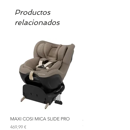
Productos
relacionados
MAXI COSI MICA SLIDE PRO
ASIENTO BAÑO ABAT
OLMITOS
Precio
469,99 €