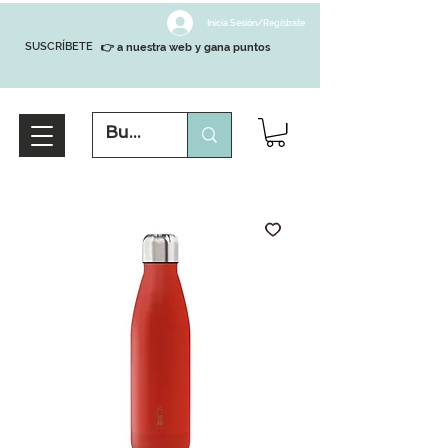
Inicia Sesión/Regístrate
SUSCRÍBETE
👉 a nuestra web y gana puntos