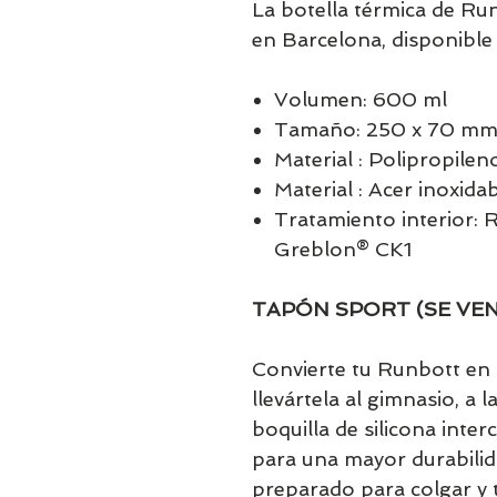
La botella térmica de Ru
en Barcelona, disponibl
Volumen: 600 ml
Tamaño: 250 x 70 m
Material : Polipropilen
Material : Acer inoxida
Tratamiento interior:
Greblon® CK1
TAPÓN SPORT (SE VE
Convierte tu Runbott en 
llevártela al gimnasio, a 
boquilla de silicona inte
para una mayor durabilid
preparado para colgar y