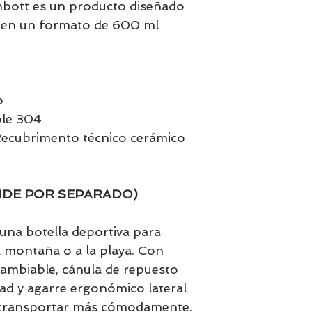
nbott es un producto diseñado
e en un formato de 600 ml
m
o
ble 304
 Recubrimento técnico cerámico
NDE POR SEPARADO)
una botella deportiva para
la montaña o a la playa. Con
rcambiable, cánula de repuesto
ad y agarre ergonómico lateral
 transportar más cómodamente.