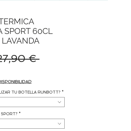
TERMICA
 SPORT 60CL
 LAVANDA
Precio
27,90 € 
recio
e
DISPONIBILIDAD
ferta
LIZAR TU BOTELLA RUNBOTT?
*
N SPORT?
*