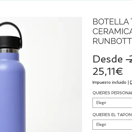
BOTELLA 
CERAMICA
RUNBOTT
Desde
 
P
25,11€
d
Impuesto incluido
|
o
QUIERES PERSONA
Elegir
QUIERES EL TAPO
Elegir