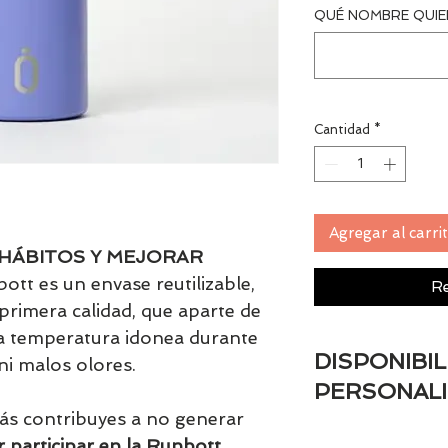
QUÉ NOMBRE QUIER
Cantidad
*
Agregar al carri
 HÁBITOS Y MEJORAR
ott es un envase reutilizable,
Re
primera calidad, que aparte de
la temperatura idonea durante
DISPONIBI
ni malos olores.
PERSONAL
más contribuyes a no generar
Si el artículo es 
r participar en la Runbott