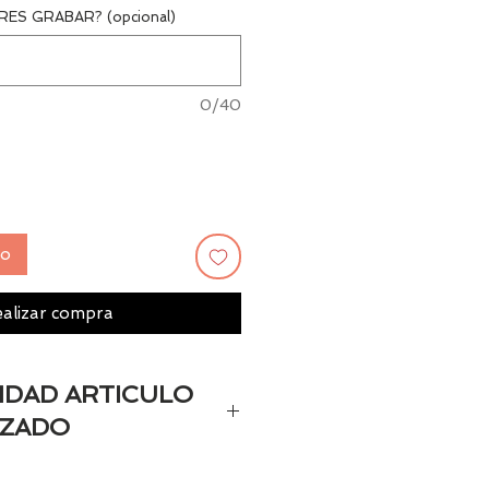
ES GRABAR? (opcional)
0/40
to
alizar compra
LIDAD ARTICULO
IZADO
personaizado estará disponible