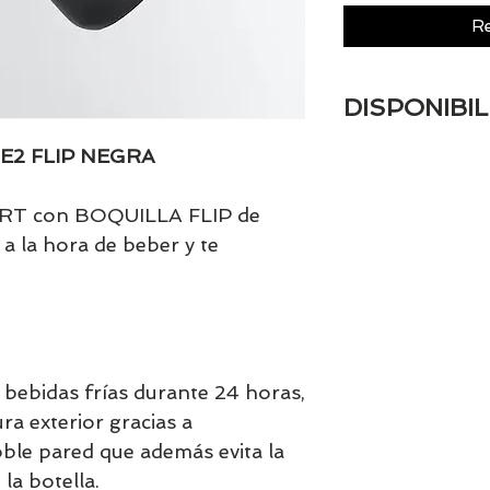
Re
DISPONIBIL
Tenemos el prácti
E2 FLIP NEGRA
artículos en stock.
tranquill@ lláman
RT con BOQUILLA FLIP de
email a contacto
 a la hora de beber y te
confirmamos la di
 bebidas frías durante 24 horas,
ra exterior gracias a
oble pared que además evita la
la botella.