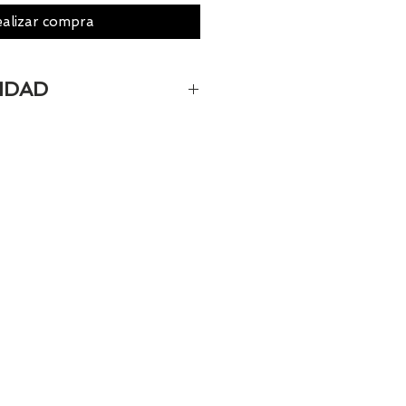
alizar compra
IDAD
camente el 100% de los
 Si quieres quedarte
os al 986 42 29 84 o envía un
@tiendasbambinos.com y te
sponibilidad