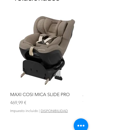
MAXI COSI MICA SLIDE PRO
ASIENTO BAÑO ABAT
OLMITOS
Precio
469,99 €
Precio
28,90 €
Impuesto incluido
|
DISPONIBILIDAD
Impuesto incluido