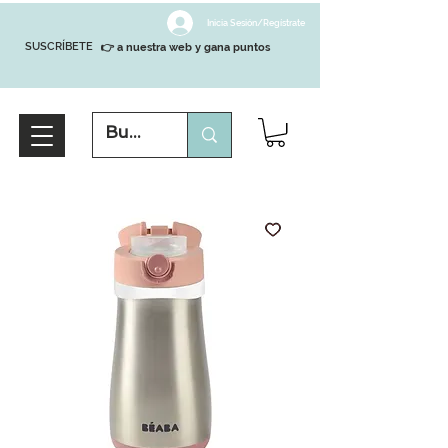
Inicia Sesión/Regístrate
SUSCRÍBETE
👉 a nuestra web y gana puntos