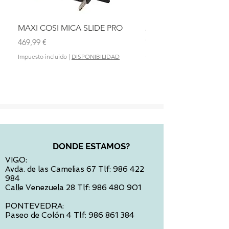
MAXI COSI MICA SLIDE PRO
ASIENTO BAÑO ABAT
OLMITOS
Precio
469,99 €
Precio
28,90 €
Impuesto incluido
|
DISPONIBILIDAD
Impuesto incluido
DONDE ESTAMOS?
VIGO:
Avda. de las Camelias 67 Tlf:
986 422
984
Calle Venezuela 28 Tlf:
986 480 901
PONTEVEDRA:
Paseo de Colón 4 Tlf:
986 861 384