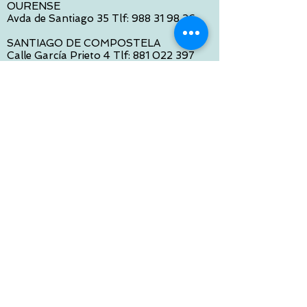
OURENSE
Avda de Santiago 35 Tlf:
988 31 98 26
SANTIAGO DE COMPOSTELA
Calle García Prieto 4 Tlf:
881 022 397
CONTACTO VIA E-MAIL:
contacto@tiendasbambinos.com
HORARIO
De Lunes a Viernes:
10:00 a 13:30
16:00 a 19:30
Sábados:
10:00 a 14:00
ATENCION WEB
De Lunes a Viernes:
10:00 a 13:30