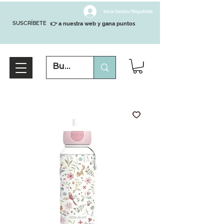
Inicia Sesión/Regístrate
SUSCRÍBETE
👉 a nuestra web y gana puntos