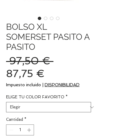
BOLSO XL
SOMERSET PASITO A
PASITO
Precio
 97,50 € 
Precio
87,75 €
de
Impuesto incluido
|
DISPONIBILIDAD
oferta
ELIGE TU COLOR FAVORITO
*
Cantidad
*