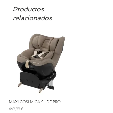
Productos
relacionados
MAXI COSI MICA SLIDE PRO
ASIENTO BAÑO ABAT
OLMITOS
Precio
469,99 €