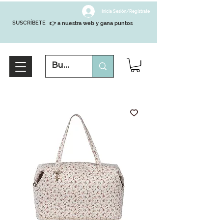
Inicia Sesión/Regístrate
SUSCRÍBETE
👉 a nuestra web y gana puntos