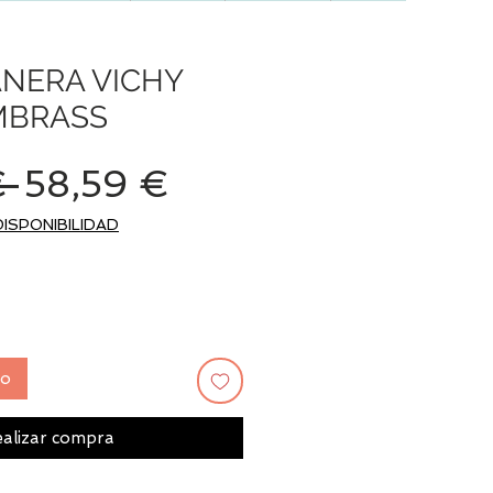
NERA VICHY
MBRASS
Precio
Precio
€ 
58,59 €
de
DISPONIBILIDAD
oferta
to
alizar compra