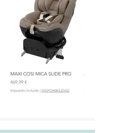
MAXI COSI MICA SLIDE PRO
ASIENTO BAÑO ABAT
OLMITOS
Precio
469,99 €
Precio
28,90 €
Impuesto incluido
|
DISPONIBILIDAD
Impuesto incluido