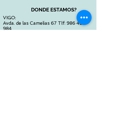
DONDE ESTAMOS?
VIGO:
Avda. de las Camelias 67 Tlf:
986 422
984
Calle Venezuela 28 Tlf:
986 480 901
PONTEVEDRA:
Paseo de Colón 4 Tlf:
986 861 384
OURENSE
Avda de Santiago 35 Tlf:
988 31 98 26
SANTIAGO DE COMPOSTELA
Calle García Prieto 4 Tlf:
881 022 397
CONTACTO VIA E-MAIL:
contacto@tiendasbambinos.com
HORARIO
De Lunes a Viernes:
10:00 a 13:30