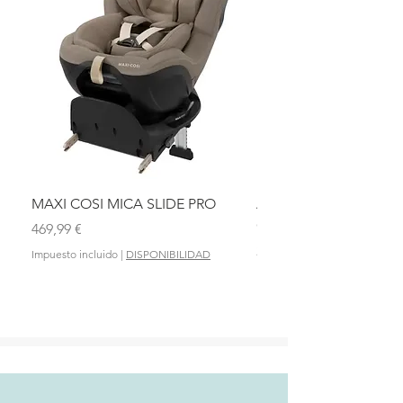
MAXI COSI MICA SLIDE PRO
ASIENTO BAÑO ABAT
OLMITOS
Precio
469,99 €
Precio
28,90 €
Impuesto incluido
|
DISPONIBILIDAD
Impuesto incluido