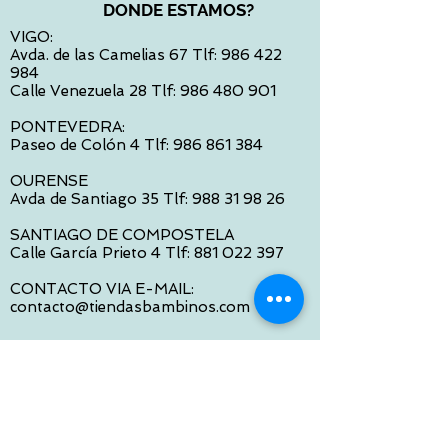
DONDE ESTAMOS?
VIGO:
Avda. de las Camelias 67 Tlf:
986 422
984
Calle Venezuela 28 Tlf:
986 480 901
PONTEVEDRA:
Paseo de Colón 4 Tlf:
986 861 384
OURENSE
Avda de Santiago 35 Tlf:
988 31 98 26
SANTIAGO DE COMPOSTELA
Calle García Prieto 4 Tlf:
881 022 397
CONTACTO VIA E-MAIL:
contacto@tiendasbambinos.com
HORARIO
De Lunes a Viernes:
10:00 a 13:30
16:00 a 19:30