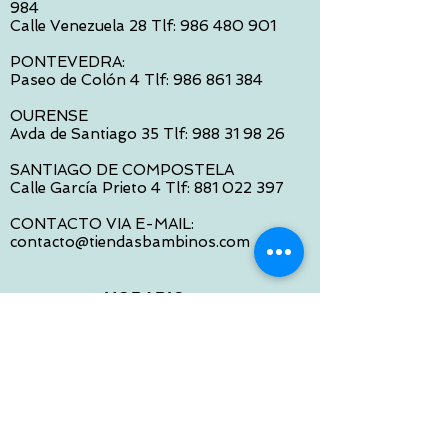
984
Calle Venezuela 28 Tlf:
986 480 901
PONTEVEDRA:
Paseo de Colón 4 Tlf:
986 861 384
OURENSE
Avda de Santiago 35 Tlf:
988 31 98 26
SANTIAGO DE COMPOSTELA
Calle García Prieto 4 Tlf:
881 022 397
CONTACTO VIA E-MAIL:
contacto@tiendasbambinos.com
HORARIO
De Lunes a Viernes:
10:00 a 13:30
16:00 a 19:30
Sábados:
10:00 a 14:00