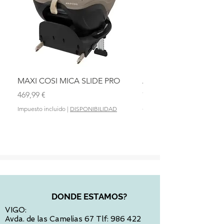
MAXI COSI MICA SLIDE PRO
ASIENTO BAÑO ABAT
OLMITOS
Precio
469,99 €
Precio
28,90 €
Impuesto incluido
|
DISPONIBILIDAD
Impuesto incluido
DONDE ESTAMOS?
VIGO:
Avda. de las Camelias 67 Tlf:
986 422