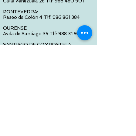
Calle Venezuela 28 Tlf:
986 480 901
PONTEVEDRA:
Paseo de Colón 4 Tlf:
986 861 384
OURENSE
Avda de Santiago 35 Tlf:
988 31 98 26
SANTIAGO DE COMPOSTELA
Calle García Prieto 4 Tlf:
881 022 397
CONTACTO VIA E-MAIL:
contacto@tiendasbambinos.com
HORARIO
De Lunes a Viernes:
10:00 a 13:30
16:00 a 19:30
Sábados:
10:00 a 14:00
ATENCION WEB