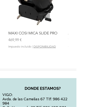
MAXI COSI MICA SLIDE PRO
ASIENTO BAÑO ABAT
OLMITOS
Precio
469,99 €
Precio
28,90 €
Impuesto incluido
|
DISPONIBILIDAD
Impuesto incluido
DONDE ESTAMOS?
VIGO:
Avda. de las Camelias 67 Tlf:
986 422
984