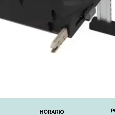
Vista rápida
P
HORARIO