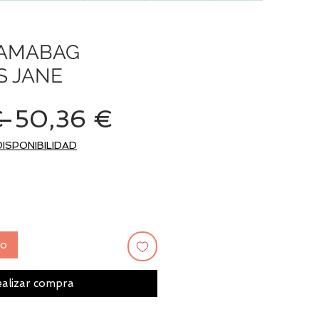
AMABAG
S JANE
Precio
Precio
 
50,36 €
de
DISPONIBILIDAD
oferta
to
alizar compra