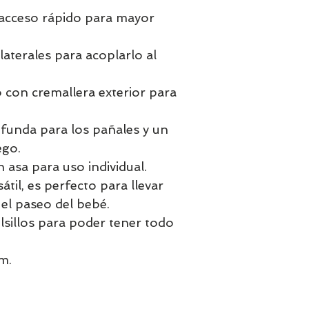
(tengo que aconse
e acceso rápido para mayor
cambie el nombre 
información de tu
producto")
aterales para acoplarlo al
6-Información de 
https://janeworl
 con cremallera exterior para
Aquí tienes un en
funda para los pañales y un
si es de tu interés:
https://eur-lex.eu
ego.
content/es/TXT
 asa para uso individual.
sátil, es perfecto para llevar
 el paseo del bebé.
lsillos para poder tener todo
m.