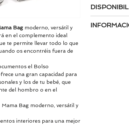
DISPONIBIL
Tenemos el prácti
INFORMACI
artículos en stock.
Mama Bag
moderno, versátil y
tranquill@ lláman
irá en el complemento ideal
1-Marca registrada
email a contacto
ue te permite llevar todo lo que
JANÉ, JANÉ-CON
confirmamos la di
2-Nombre del fabr
cuando os encontréis fuera de
jurídica): JANÉ, S.A
3-Dirección postal
ocumentos el Bolso
08184 Palau Solit
rece una gran capacidad para
Spain
sonales y los de tu bebé, que
4-Dirección electr
fabricante (direcc
te del hombro o en el
URL para consultas
info@groupjane.
 Mama Bag moderno, versátil y
5-Información gen
producto:
https://janeworl
ntos interiores para una mejor
ctions/instruccion