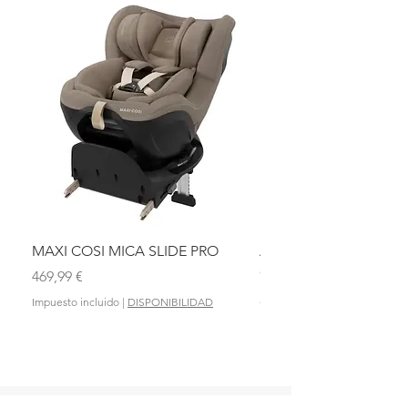
MAXI COSI MICA SLIDE PRO
ASIENTO BAÑO ABAT
OLMITOS
Precio
469,99 €
Precio
28,90 €
Impuesto incluido
|
DISPONIBILIDAD
Impuesto incluido