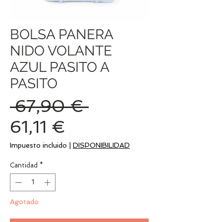
BOLSA PANERA
NIDO VOLANTE
AZUL PASITO A
PASITO
Precio
 67,90 € 
Precio
61,11 €
de
Impuesto incluido
|
DISPONIBILIDAD
oferta
Cantidad
*
Agotado