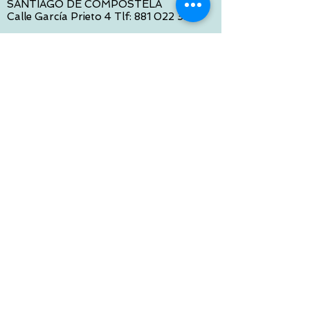
SANTIAGO DE COMPOSTELA
Calle García Prieto 4 Tlf:
881 022 397
CONTACTO VIA E-MAIL:
contacto@tiendasbambinos.com
HORARIO
De Lunes a Viernes:
10:00 a 13:30
16:00 a 19:30
Sábados:
10:00 a 14:00
ATENCION WEB
De Lunes a Viernes:
10:00 a 13:30
16:00 a 19:30
Tlf:
986 422 984