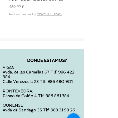
OLMITOS
Precio
469,99 €
Precio
28,90 €
Impuesto incluido
|
DISPONIBILIDAD
Impuesto incluido
DONDE ESTAMOS?
VIGO:
Avda. de las Camelias 67 Tlf:
986 422
984
Calle Venezuela 28 Tlf:
986 480 901
PONTEVEDRA:
Paseo de Colón 4 Tlf:
986 861 384
OURENSE
Avda de Santiago 35 Tlf:
988 31 98 26