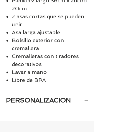
Medidas: largo 36cm x ancho
20cm
2 asas cortas que se pueden
unir
Asa larga ajustable
Bolsillo exterior con
cremallera
Cremalleras con tiradores
decorativos
Lavar a mano
Libre de BPA
PERSONALIZACION
Si se trata de un artículo
personalizado la entrega será en
aprox. 15 días.