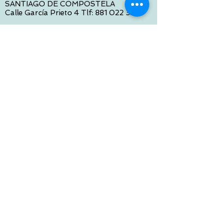
SANTIAGO DE COMPOSTELA
Calle García Prieto 4 Tlf:
881 022 397
CONTACTO VIA E-MAIL:
contacto@tiendasbambinos.com
HORARIO
De Lunes a Viernes:
10:00 a 13:30
16:00 a 19:30
Sábados:
10:00 a 14:00
ATENCION WEB
De Lunes a Viernes:
10:00 a 13:30
16:00 a 19:30
Tlf:
986 422 984