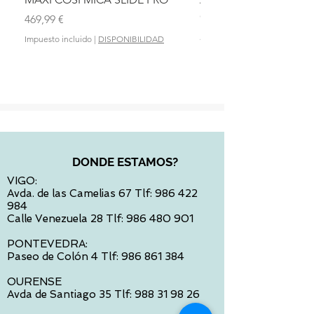
OLMITOS
Precio
469,99 €
Precio
28,90 €
Impuesto incluido
|
DISPONIBILIDAD
Impuesto incluido
DONDE ESTAMOS?
VIGO:
Avda. de las Camelias 67 Tlf:
986 422
984
Calle Venezuela 28 Tlf:
986 480 901
PONTEVEDRA:
Paseo de Colón 4 Tlf:
986 861 384
OURENSE
Avda de Santiago 35 Tlf:
988 31 98 26