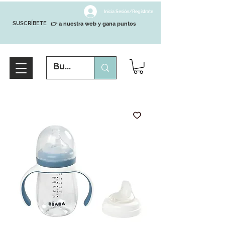
Inicia Sesión/Regístrate
SUSCRÍBETE
👉 a nuestra web y gana puntos