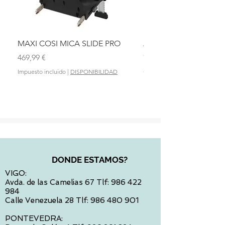
MAXI COSI MICA SLIDE PRO
ASIENTO BAÑO ABAT
OLMITOS
Precio
469,99 €
Precio
28,90 €
Impuesto incluido
|
DISPONIBILIDAD
Impuesto incluido
DONDE ESTAMOS?
VIGO:
Avda. de las Camelias 67 Tlf:
986 422
984
Calle Venezuela 28 Tlf:
986 480 901
PONTEVEDRA: