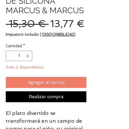
DE SILICONA
MARCUS & MARCUS
Precio
Precio
 15,30 € 
13,77 €
de
Impuesto incluido
|
DISPONIBILIDAD
oferta
Cantidad
*
Solo 2 disponible(s)
Agregar al carrito
Realizar compra
El plato divertido se
transformará en un campo de
juegos para el niño, su original