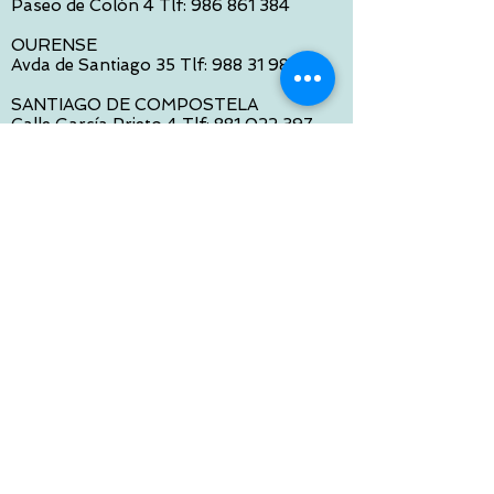
Paseo de Colón 4 Tlf:
986 861 384
OURENSE
Avda de Santiago 35 Tlf:
988 31 98 26
SANTIAGO DE COMPOSTELA
Calle García Prieto 4 Tlf:
881 022 397
CONTACTO VIA E-MAIL:
contacto@tiendasbambinos.com
HORARIO
De Lunes a Viernes:
10:00 a 13:30
16:00 a 19:30
Sábados:
10:00 a 14:00
ATENCION WEB