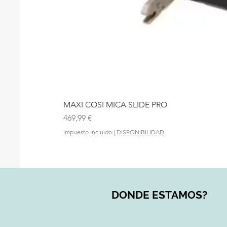
MAXI COSI MICA SLIDE PRO
Precio
469,99 €
Impuesto incluido
|
DISPONIBILIDAD
DONDE ESTAMOS?