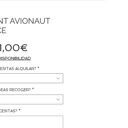
NT AVIONAUT
CE
Precio
1,00€
de
DISPONIBILIDAD
oferta
ESITAS ALQUILAR?
*
SEAS RECOGER?
*
CESITAS?
*