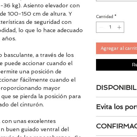
-36 kg). Asiento elevador con
 de 100-150 cm de altura. Y
Cantidad
*
terísticas de seguridad con
didad, lo que lo hace adecuado
 años.
Agregar al carri
 basculante, a través de los
e puede accionar cuando el
Re
permite una posición de
cionar fácilmente cuando el
DISPONIBIL
 proporcionando mayor
que se pierda la posición para
Tenemos el prácti
ado del cinturón.
Evita los por
artículos en stock.
tranquill@ lláman
Seleccione siempr
email a contacto
a con unas excelentes
CONFIRMAC
evitar los gasto d
confirmamos la di
un buen guiado ventral del
en tienda los alqui