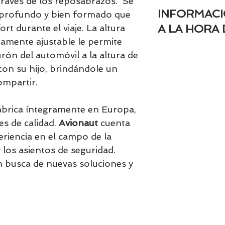
 través de los reposabrazos. Se
Siempre será nece
INFORMACI
o profundo y bien formado que
Bambinos una vez
tramitada. Será c
A LA HORA 
rt durante el viaje. La altura
aprobando las fec
tamente ajustable le permite
Como norma gener
urón del automóvil a la altura de
48h de anticipació
con su hijo, brindándole un
de Bambinos del ser
ompartir.
abrica íntegramente en Europa,
es de calidad.
Avionaut
cuenta
riencia en el campo de la
 los asientos de seguridad.
 busca de nuevas soluciones y