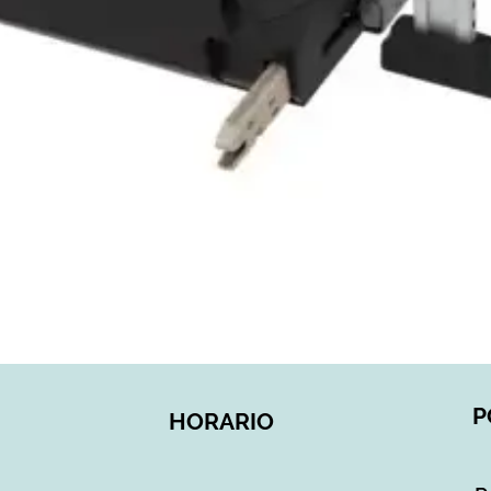
Vista rápida
P
HORARIO