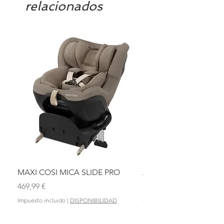
relacionados
MAXI COSI MICA SLIDE PRO
ASIENTO BAÑO ABAT
OLMITOS
Precio
469,99 €
Precio
28,90 €
Impuesto incluido
|
DISPONIBILIDAD
Impuesto incluido