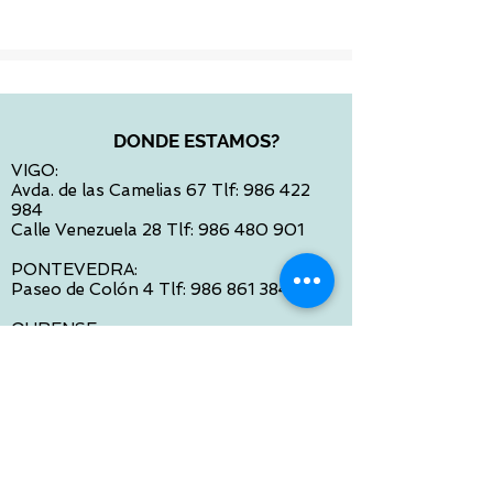
DONDE ESTAMOS?
VIGO:
Avda. de las Camelias 67 Tlf:
986 422
984
Calle Venezuela 28 Tlf:
986 480 901
PONTEVEDRA:
Paseo de Colón 4 Tlf:
986 861 384
OURENSE
Avda de Santiago 35 Tlf:
988 31 98 26
SANTIAGO DE COMPOSTELA
Calle García Prieto 4 Tlf:
881 022 397
CONTACTO VIA E-MAIL:
contacto@tiendasbambinos.com