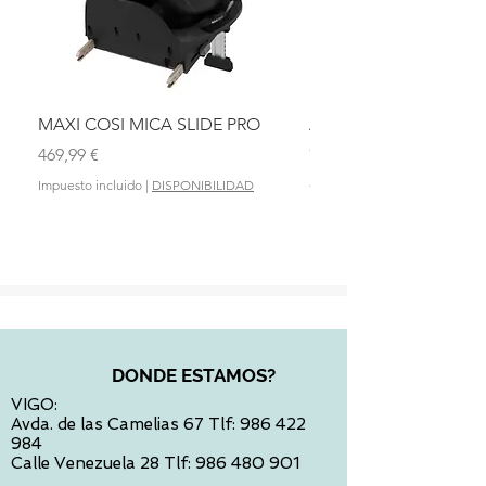
MAXI COSI MICA SLIDE PRO
ASIENTO BAÑO ABAT
OLMITOS
Precio
469,99 €
Precio
28,90 €
Impuesto incluido
|
DISPONIBILIDAD
Impuesto incluido
DONDE ESTAMOS?
VIGO:
Avda. de las Camelias 67 Tlf:
986 422
984
Calle Venezuela 28 Tlf:
986 480 901