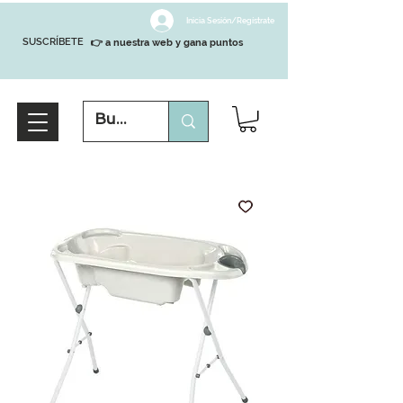
Inicia Sesión/Regístrate
SUSCRÍBETE
👉 a nuestra web y gana puntos