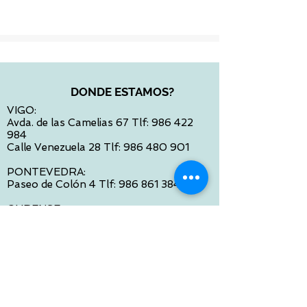
uri=CELEX%3A32023R0988
DONDE ESTAMOS?
VIGO:
Avda. de las Camelias 67 Tlf:
986 422
984
Calle Venezuela 28 Tlf:
986 480 901
PONTEVEDRA:
Paseo de Colón 4 Tlf:
986 861 384
OURENSE
Avda de Santiago 35 Tlf:
988 31 98 26
SANTIAGO DE COMPOSTELA
Calle García Prieto 4 Tlf:
881 022 397
CONTACTO VIA E-MAIL:
contacto@tiendasbambinos.com