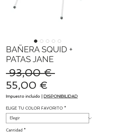
BAÑERA SQUID +
PATAS JANE
Precio
 93,00 € 
Precio
55,00 €
de
Impuesto incluido
|
DISPONIBILIDAD
oferta
ELIGE TU COLOR FAVORITO
*
Cantidad
*