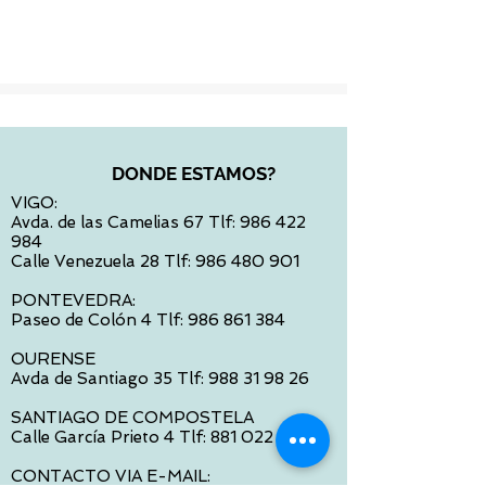
Impuesto incluido
DONDE ESTAMOS?
VIGO:
Avda. de las Camelias 67 Tlf:
986 422
984
Calle Venezuela 28 Tlf:
986 480 901
PONTEVEDRA:
Paseo de Colón 4 Tlf:
986 861 384
OURENSE
Avda de Santiago 35 Tlf:
988 31 98 26
SANTIAGO DE COMPOSTELA
Calle García Prieto 4 Tlf:
881 022 397
CONTACTO VIA E-MAIL: