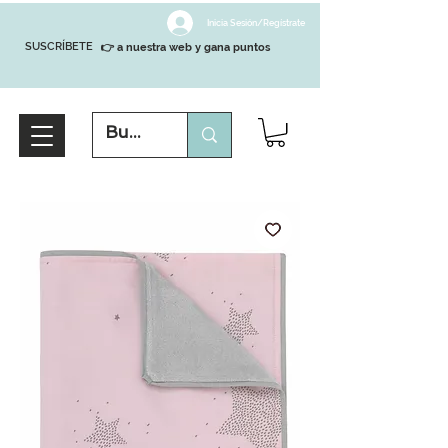
Inicia Sesión/Regístrate
SUSCRÍBETE
👉 a nuestra web y gana puntos