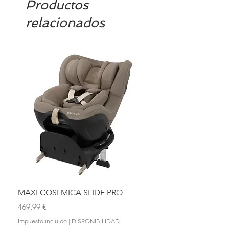
Productos
relacionados
MAXI COSI MICA SLIDE PRO
ASIENTO BAÑO ABAT
OLMITOS
Precio
469,99 €
Precio
28,90 €
Impuesto incluido
|
DISPONIBILIDAD