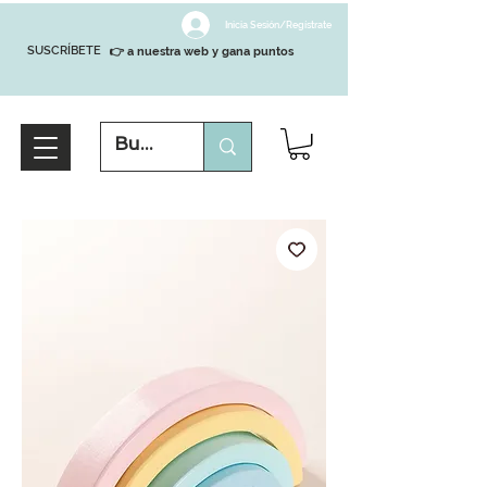
Inicia Sesión/Regístrate
SUSCRÍBETE
👉 a nuestra web y gana puntos