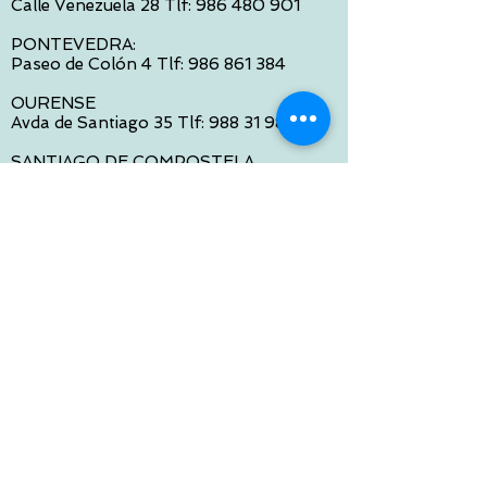
Calle Venezuela 28 Tlf:
986 480 901
PONTEVEDRA:
Paseo de Colón 4 Tlf:
986 861 384
OURENSE
Avda de Santiago 35 Tlf:
988 31 98 26
SANTIAGO DE COMPOSTELA
Calle García Prieto 4 Tlf:
881 022 397
CONTACTO VIA E-MAIL:
contacto@tiendasbambinos.com
HORARIO
De Lunes a Viernes:
10:00 a 13:30
16:00 a 19:30
Sábados:
10:00 a 14:00
ATENCION WEB