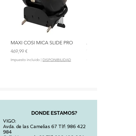
MAXI COSI MICA SLIDE PRO
ASIENTO BAÑO ABAT
OLMITOS
Precio
469,99 €
Precio
28,90 €
Impuesto incluido
|
DISPONIBILIDAD
Impuesto incluido
DONDE ESTAMOS?
VIGO:
Avda. de las Camelias 67 Tlf:
986 422
984