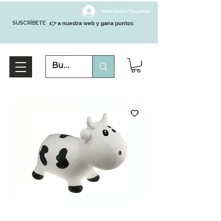
Inicia Sesión/Regístrate
SUSCRÍBETE
👉 a nuestra web y gana puntos