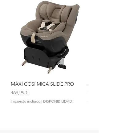
MAXI COSI MICA SLIDE PRO
ASIENTO BAÑO ABAT
OLMITOS
Precio
469,99 €
Precio
28,90 €
Impuesto incluido
|
DISPONIBILIDAD
Impuesto incluido