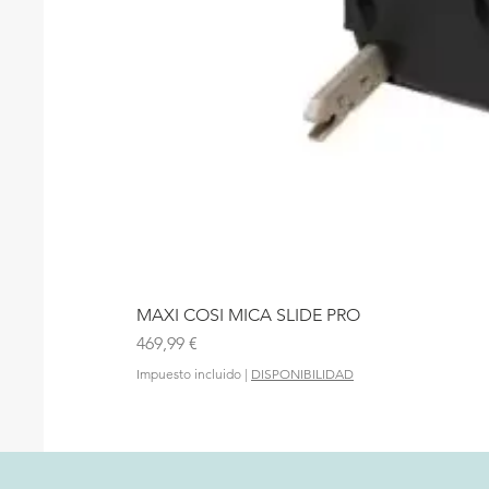
MAXI COSI MICA SLIDE PRO
Precio
469,99 €
Impuesto incluido
|
DISPONIBILIDAD