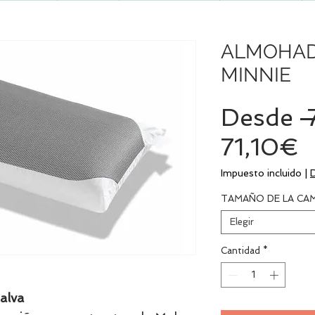
ALMOHAD
MINNIE
Desde
 
P
71,10€
d
Impuesto incluido
|
o
TAMAÑO DE LA CA
Elegir
Cantidad
*
alva