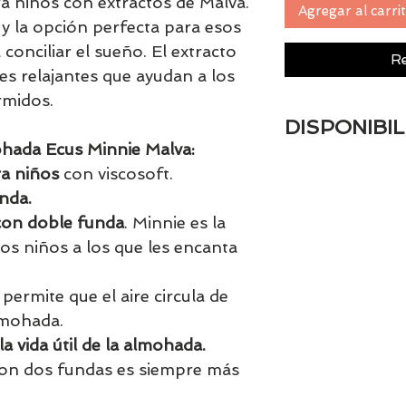
a niños con extractos de Malva.
Agregar al carri
y la opción perfecta para esos
 conciliar el sueño. El extracto
Re
es relajantes que ayudan a los
rmidos.
DISPONIBIL
mohada Ecus Minnie Malva:
Tenemos el prácti
ra niños
con viscosoft.
artículos en stock.
nda.
tranquill@ lláman
con doble funda
. Minnie es la
email a contacto
confirmamos la di
os niños a los que les encanta
permite que el aire circula de
lmohada.
 vida útil de la almohada.
on dos fundas es siempre más