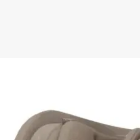
Es un producto
detalle. Cada p
producirse pequ
forma.
Este producto 
de calidad y se
dispone de los 
14001, ISO 180
Es respetuoso 
usan tintes tóx
Extensivos cont
aplicado contro
Fabricado en In