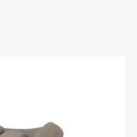
 hecho a mano, cuidando cada
ieza es única: pueden
eñas variaciones de color y
cumple con todas las normas
guridad para niños. El producto
certificados ISO 9001, ISO
01 y AITEX.
con el medio ambiente. No se
icos o contaminantes.
roles de calidad: se han
les de agujas y otros metales.
dia.