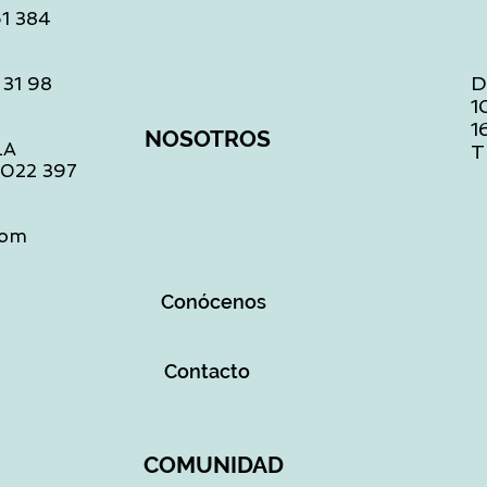
61 384
D
 31 98
1
1
NOSOTROS
LA
T
1 022 397
com
Conócenos
Contacto
COMUNIDAD