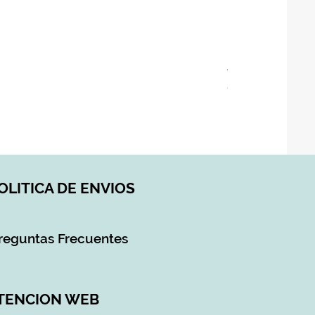
ASIENTO BAÑO 
Precio
28,90 €
Impuesto incluido
|
DI
OLITICA DE ENVIOS
reguntas Frecuentes
TENCION WEB