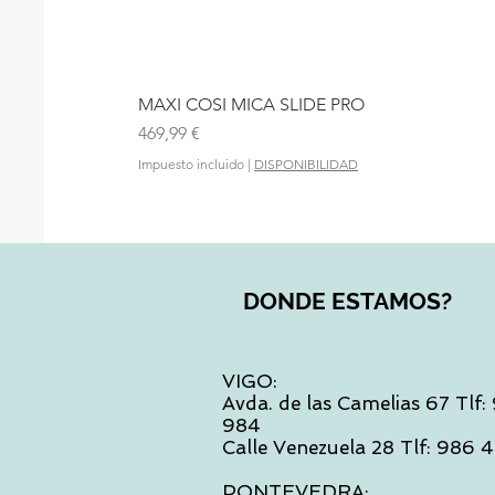
MAXI COSI MICA SLIDE PRO
Precio
469,99 €
Impuesto incluido
|
DISPONIBILIDAD
DONDE ESTAMOS?
VIGO:
Avda. de las Camelias 67 Tlf
984
Calle Venezuela 28 Tlf: 986
PONTEVEDRA: