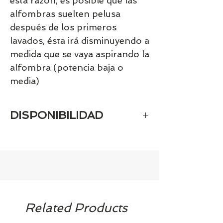
esta razón, es posible que las 
alfombras suelten pelusa 
después de los primeros 
lavados, ésta irá disminuyendo a 
medida que se vaya aspirando la 
alfombra (potencia baja o 
media)
DISPONIBILIDAD
Tenemos el prácticamente el 100% de
los artículos en stock. Si quieres
quedarte tranquill@ llámanos al 986
42 29 84 o envía un email a
contacto@tiendasbambinos.com y te
confirmamos la disponibilidad
Related Products