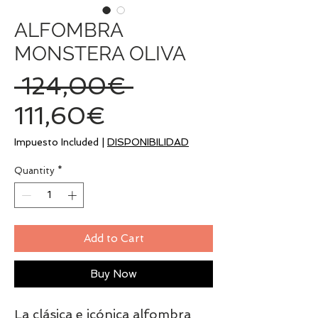
ALFOMBRA
MONSTERA OLIVA
Regular
 124,00€ 
Sale
Price
111,60€
Price
Impuesto Included
|
DISPONIBILIDAD
Quantity
*
Add to Cart
Buy Now
La clásica e icónica alfombra 