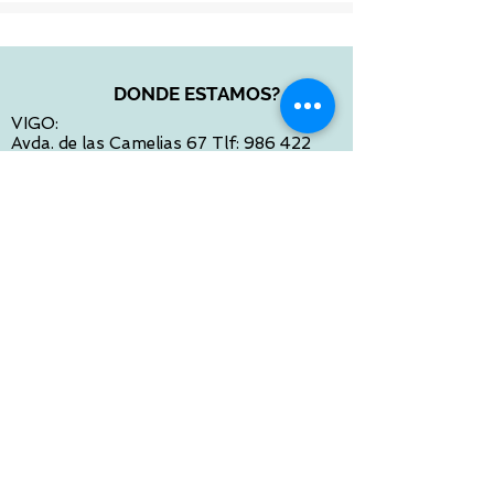
DONDE ESTAMOS?
VIGO:
Avda. de las Camelias 67 Tlf:
986 422
984
Calle Venezuela 28 Tlf:
986 480 901
PONTEVEDRA:
Paseo de Colón 4 Tlf:
986 861 384
OURENSE
Avda de Santiago 35 Tlf:
988 31 98 26
SANTIAGO DE COMPOSTELA
Calle García Prieto 4 Tlf:
881 022 397
CONTACTO VIA E-MAIL:
contacto@tiendasbambinos.com
HORARIO