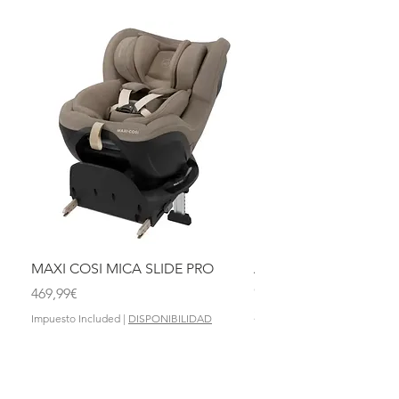
MAXI COSI MICA SLIDE PRO
ASIENTO BAÑO ABAT
OLMITOS
Price
469,99€
Price
28,90€
Impuesto Included
|
DISPONIBILIDAD
Impuesto Included