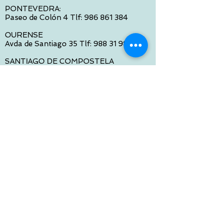
PONTEVEDRA:
Paseo de Colón 4 Tlf:
986 861 384
OURENSE
Avda de Santiago 35 Tlf:
988 31 98 26
SANTIAGO DE COMPOSTELA
Calle García Prieto 4 Tlf:
881 022 397
CONTACTO VIA E-MAIL:
contacto@tiendasbambinos.com
HORARIO
De Lunes a Viernes:
10:00 a 13:30
16:00 a 19:30
Sábados:
10:00 a 14:00
ATENCION WEB