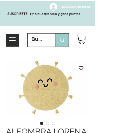
Inicia Sesión/Regístrate
SUSCRÍBETE
👉 a nuestra web y gana puntos
ALFOMBRA LORENA