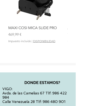
MAXI COSI MICA SLIDE PRO
ASIENTO BAÑO ABAT
OLMITOS
Precio
469,99 €
Precio
28,90 €
Impuesto incluido
|
DISPONIBILIDAD
Impuesto incluido
DONDE ESTAMOS?
VIGO:
Avda. de las Camelias 67 Tlf:
986 422
984
Calle Venezuela 28 Tlf:
986 480 901