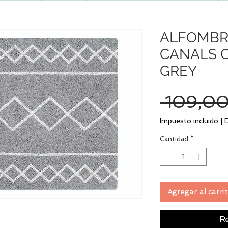
ALFOMBR
CANALS O
GREY
 109,00
Impuesto incluido
|
Cantidad
*
Agregar al carri
Re