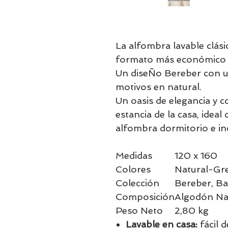
La alfombra lavable clási
formato más económico s
Un diseÑo Bereber con u
motivos en natural.
Un oasis de elegancia y c
estancia de la casa, idea
alfombra dormitorio e in
Medidas
120 x 160
Colores
Natural-Gr
Colección
Bereber, Ba
Composición
Algodón Na
Peso Neto
2,80 kg
Lavable en casa:
fácil d