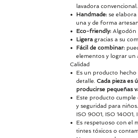
lavadora convencional.
Handmade:
se elabora
una y de forma artesan
Eco-friendly:
Algodón N
Ligera
gracias a su comp
Fácil de combinar:
pue
elementos y lograr un 
Calidad
Es un producto hecho 
detalle.
Cada pieza es ú
producirse pequeñas va
Este producto cumple 
y seguridad para niños.
ISO 9001, ISO 14001, 
Es respetuoso con el 
tintes tóxicos o conta