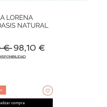
A LORENA
ASIS NATURAL
Precio
Precio
 € 
98,10 €
de
DISPONIBILIDAD
oferta
to
alizar compra