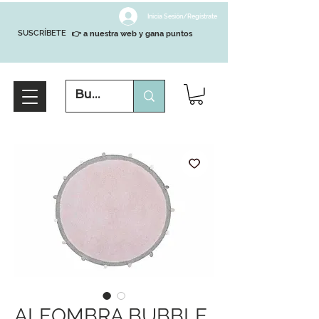
Inicia Sesión/Regístrate
SUSCRÍBETE
👉 a nuestra web y gana puntos
ALFOMBRA BUBBLE