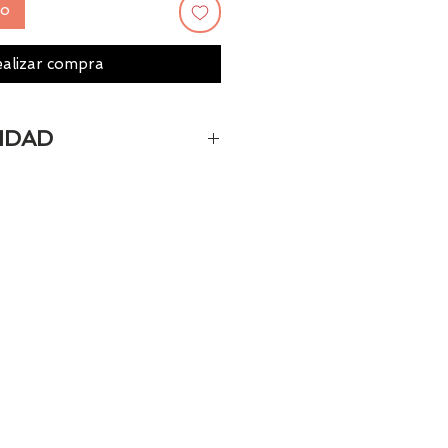
to
alizar compra
IDAD
personalizado estará
madamente en 10-12 días