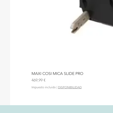
MAXI COSI MICA SLIDE PRO
Precio
469,99 €
Impuesto incluido
|
DISPONIBILIDAD