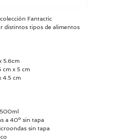
 colección Fantactic
r distintos tipos de alimentos
x 5.6cm
5 cm x 5 cm
x 4.5 cm
e 500ml
as a 40º sin tapa
croondas sin tapa
ico