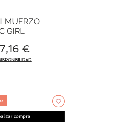
 ALMUERZO
C GIRL
Precio
Precio
7,16 €
de
DISPONIBILIDAD
oferta
to
alizar compra