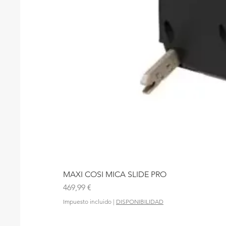
MAXI COSI MICA SLIDE PRO
Precio
469,99 €
Impuesto incluido
|
DISPONIBILIDAD